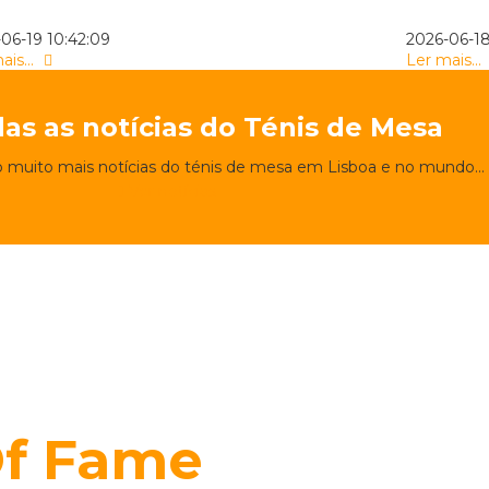
06-19 10:42:09
2026-06-18
ais...
Ler mais...
das as notícias do Ténis de Mesa
 muito mais notícias do ténis de mesa em Lisboa e no mundo...
Ver notícias
Of Fame