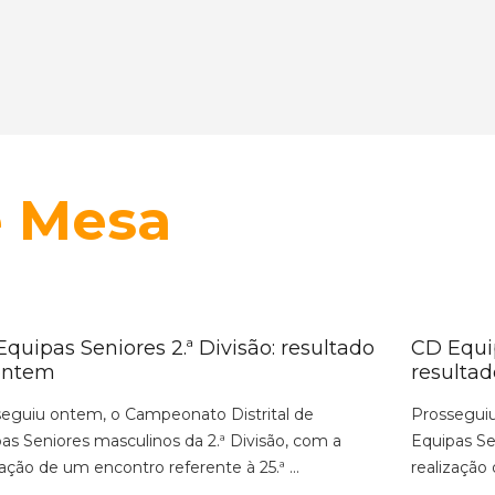
e Mesa
quipas Seniores 2.ª Divisão: resultado
CD Equip
ontem
resulta
eguiu ontem, o Campeonato Distrital de
Prosseguiu
as Seniores masculinos da 2.ª Divisão, com a
Equipas Se
zação de um encontro referente à 25.ª ...
realização 