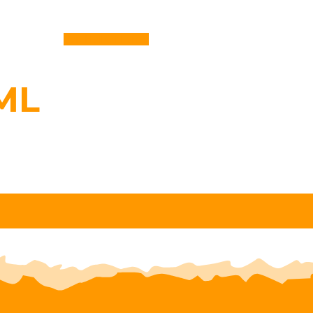
Ver: Hall Of Fame
ML