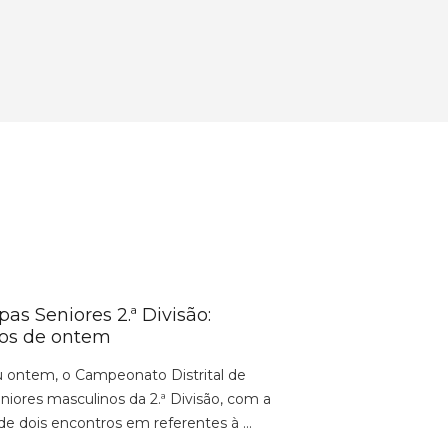
as Seniores 2.ª Divisão:
dos de ontem
 ontem, o Campeonato Distrital de
niores masculinos da 2.ª Divisão, com a
de dois encontros em referentes à ...