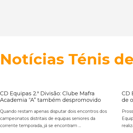
Notícias
Ténis d
CD Equipas 2.ª Divisão: Clube Mafra
CD E
Academia “A” também despromovido
de 
Quando restam apenas disputar dois encontros dos
Pross
campeonatos distritais de equipas seniores da
Equip
corrente temporada, já se encontram ...
reali